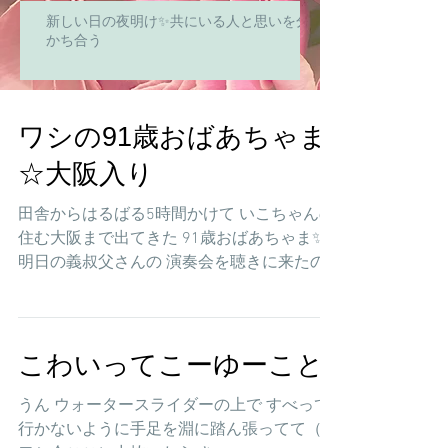
新しい日の夜明け✨共にいる人と思いを分
かち合う
ワシの91歳おばあちゃま
☆大阪入り
田舎からはるばる5時間かけて いこちゃんの
住む大阪まで出てきた 91歳おばあちゃま✨
明日の義叔父さんの 演奏会を聴きに来たの
だ TSUTAYAで試着中♡ ちなみにこちらの91
歳↑ ボーリングも大好き。 なんとー アベレ
ージ（平均）180 試着したワンピースもシャ
ツも...
こわいってこーゆーこと
うん ウォータースライダーの上で すべって
行かないように手足を淵に踏ん張ってて（←