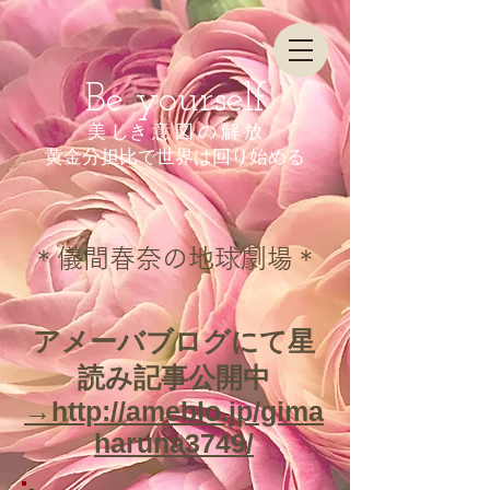
Be yourself
美 しき 意 図 の 解 放
​黄金分担比で世界は回り始める
＊
儀間春奈の地球劇場
＊
​アメーバブログにて星
読み記事公開中
→http://ameblo.jp/gima
haruna3749/