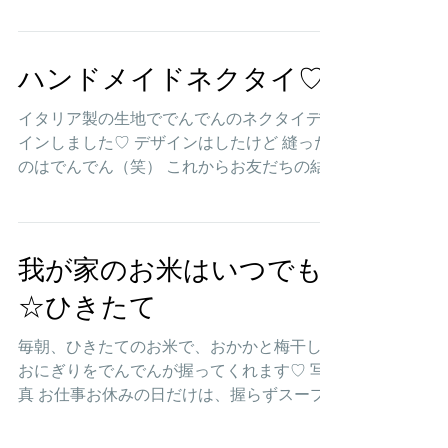
い時間を過ごし 明日は今からドキドキの超
セレブな講演会をききにいく 間の今日は、
課題も放置して一日中パジャマスッピンボサ
髪で 写真...
ハンドメイドネクタイ♡
イタリア製の生地ででんでんのネクタイデザ
インしました♡ デザインはしたけど 縫った
のはでんでん（笑） これからお友だちの結
婚式に出かけます( ´ ▽ ` )ﾉ 写真 ヘアーカッ
トもはるな♪ 毎回、われながら似合うカット
に仕上がっていると思うのだ 写真 写真 写真
...
我が家のお米はいつでも
☆ひきたて
毎朝、ひきたてのお米で、おかかと梅干しの
おにぎりをでんでんが握ってくれます♡ 写
真 お仕事お休みの日だけは、握らずスープ
付き(*ﾟ▽ﾟ*) 写真 完全に精米してしまうよ
り、5〜7分づきくらいが冷めても美味しく