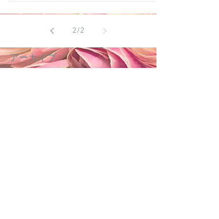
て好み。 毎回、その日炊く分だけフードプ
ロセッサーでガー♪っとひい...
2
/
2
アーカイブ
2017年6月
（97）
97件の記事
2016年7月
（35）
35件の記事
2016年6月
（27）
27件の記事
カテゴリー
ようこそ☆はじめまして
（3）
3件の記事
命の根源☆性愛
（15）
15件の記事
ホロスコープ
（9）
9件の記事
女子的 月 金星太陽の能力を使いこなす
成長と星座♡
（0）
0件の記事