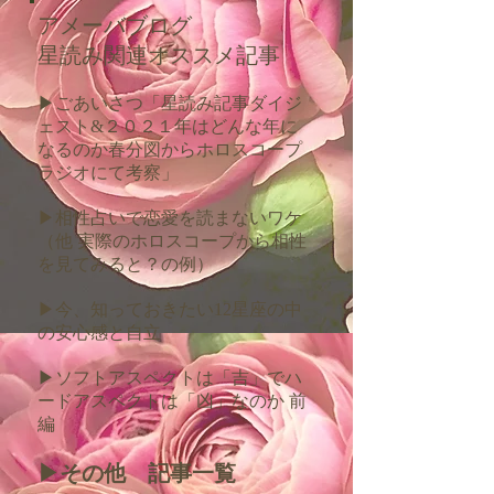
アメーバブログ
星読み関連オススメ記事
▶︎ごあいさつ「星読み記事ダイジ
ェスト&２０２１年はどんな年に
なるのか春分図からホロスコープ
ラジオにて考察」
▶︎相性占いで恋愛を読まないワケ
（他 実際のホロスコープから相性
を見てみると？の例）
▶︎今、知っておきたい12星座の中
の安心感と自立
​▶︎
ソフトアスペクトは「吉」でハ
ードアスペクトは「凶」なのか 前
編
​▶︎その他 記事一覧