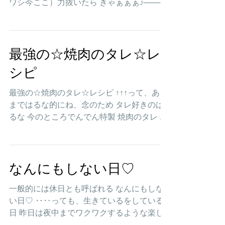
ワシ今ここ）力抜いたら きゃぁぁぁ♪───Ｏ
（≧∇≦）Ｏ────♪ シャーッ じゃばぁんっ っ
て行く感じ。 もう、ワクワクとドキドキ必
須な ウォータースライダーには乗っていて...
最強の☆焼肉のタレ☆レ
シピ
最強の☆焼肉のタレ☆レシピ ↑↑↑って、あく
まではるな的にね、念のため タレ好きのは
るな 今のところでんでん特製 焼肉のタレ が
最強〜✨に美味くて 幸せなのだぁぁ〜 簡単
に作れて いろんな料理に使えて便利なので
写真 ↑豚肉とオクラを塩胡椒で炒めたものに
タレをかけただけでも...
なんにもしない日♡
一般的には休日とも呼ばれる なんにもしな
い日♡ ‥‥っても、生きているをしている
日 昨日は夜中までワクワクするような楽し