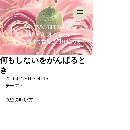
Be yourself
美 しき 意 図 の 解 放
​黄金分担比で世界は回り始める
何もしないをがんばると
き
2016-07-30 03:50:15
テーマ：
欲望の叶い方