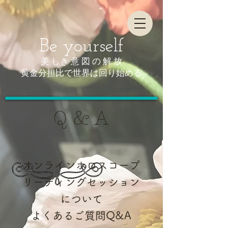
Be yourself
美 しき 意 図 の 解 放
​黄金分担比で世界は回り始める
Q & A
オンラインホロスコープ
リーディングセッション
について
よくあるご質問Q&A