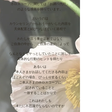
ホロスコープに関しては「お調べ代行」
のような感覚を持っています。
というのは
カウンセリングからおうかがいした内容を
天体配置と結びつなげていく過程で
わたしが言う事が正解ではなく
ご自身の中から、ご自身の選択によって
なんとなくモヤっとしていたことに対して
具体的な行動のヒントを得たり
あるいは
ご本人さまがお話してくださる内容は
ほとんどの場合、びっくりするくらい
ご本人さまの
ホロスコープに
記されていることと
一致することばかりで
これはわたしも
未だに不思議でならないのですが