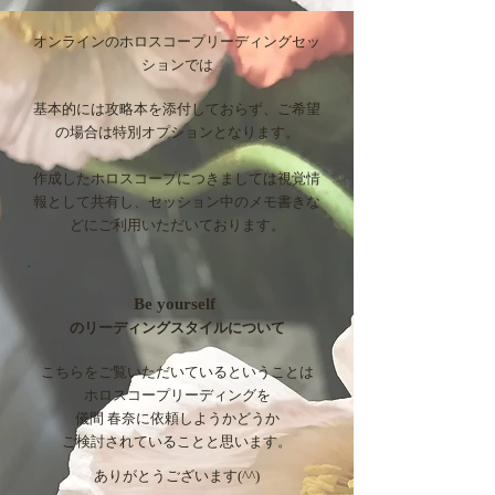
オンラインの
ホロスコープリーディング
セッ
ションでは
基本的には
攻略本を添付しておらず、ご希望
の場合は特別オプションとなります。
作成したホロスコープにつきましては
視覚情
報として共有し、
セッション中のメモ書きな
どに
ご利用いただいております。
Be yourself
のリーディングスタイルについて
こちらをご覧いただいているということは
ホロスコープリーディングを
儀間 春奈に依頼しようかどうか
ご検討されていることと思います。
ありがとうございます(^^)