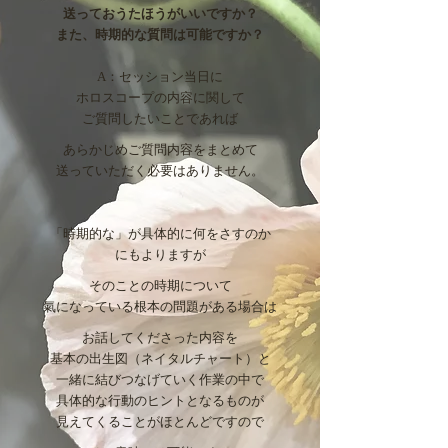
送っておうたほうがいいですか？
また、時期的な質問は可能ですか？
A：セッション当日に
ホロスコープの内容に関して
ご質問したいことであれば
あらかじめご質問内容をまとめて
送っていただく必要はありません。
「時期的な」が具体的に何をさすのか
にもよりますが
そのことの時期について
氣になっている根本の問題が
ある場合は
お話してくださった内容を
基本の出生図（ネイタルチャート
）と
一緒に結びつなげていく作業の中で
具体的な行動のヒントとなるものが
見えてくることがほとんどですので