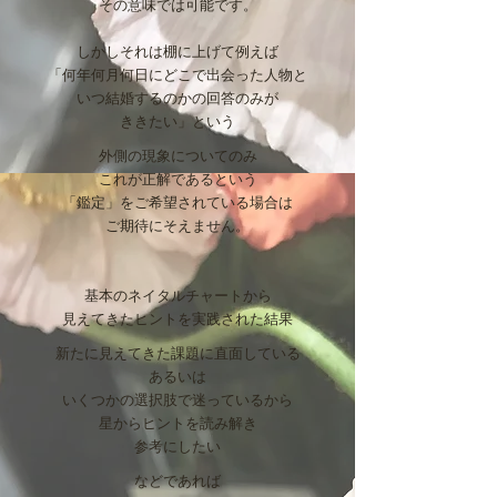
​その意味では可能です。
しかし
それは棚に上げて例えば
「何年何月何日にどこで出会った人物と
いつ結婚するのかの
回答のみが
ききたい」という
外側の現象についてのみ
これが正解であるという
「鑑定」を
ご希望されている場合は
​ご期待にそえません。
基本のネイタルチャートから
見えてきたヒントを
実践された結果
新たに見えてきた課題に直面している
あるいは
いくつかの選択肢で迷っているから
星からヒントを読み解き
参考にしたい
などであれば