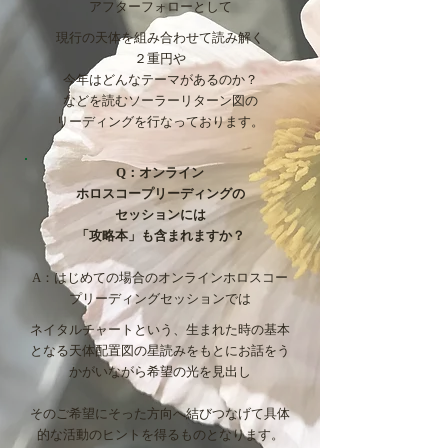
アフターフォローとして
現行の天体を組み合わせて読み解く
２重円や
今年はどんなテーマがあるのか？
などを読むソーラーリターン図の
​リーディングを行なっております。
Q：オンライン
ホロスコープリーディング
の
セッションに
は
「攻略本」も含まれます
か？
A：はじめての場合のオンライン
ホロスコー
プリーディング
セッションでは
ネイタルチャートという、
生まれた時の
基本
となる
天体配置図の
星読みをもとに
お話をう
かがいながら希望の光を見出し
そのご希望にそった方向へ
結びつなげて具体
的な活動のヒントを得るものとなります。