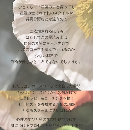
ひとくちに「星読み」と言っても
星読み士それぞれのスタイルや
得意分野などが違うので
ご依頼されるほうも
はたしてこの星読み士は
自分の希望にそった内容で
ホロスコープを読んでくれるのか
少ない材料で
判断が難しいところではないでしょうか。​
--------
わたしは、ホロスコープと出会った瞬間
そのせいで、というかそのおかげで
心理セラピー&コーチングを扱う
セラピストを養成するための講師
となるスクールに通いはじめ
心理の学びと星の学びを結びつけて
身につけるプロセスをたどったこともあり