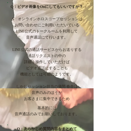
Q：ビデオ画像をOnにしてもいいですか？
A：
オンラインホロスコープセッションは
お問い合わせにご利用いただいている
LINE公式のトークルームを利用して
音声通話にて行います。
LINE公式の通話サービスから
お送りする
通話リクエストの中の
詳細を
操作していただけば
ビデオ通話にすることも
機能としては可能のようです。
しかしセッション担当の儀間 春奈は
音声のみのほうが
お客さまに集中できるため
基本的には
音声通話のみでお願いしております。
Q：あらかじめ質問内容をまとめて