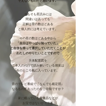
そえないものだと思います。
そもそも星読みには
間違いはあっても
正解は星の数ほどある
と個人的には考えています。
その星の数ほどある中から
「自分はやっぱり知っていた」
と自信を持って選択していただくことが
わたしのやりたいことですので
天体配置図を
ご本人の代行で読み解いている感覚は
今のところ氣に入っています。
昔のテレビ番組で『なんでも鑑定団』
なるものがあったのをご存知ですか？
家に眠っている骨董品などが
お宝ではないか！？と