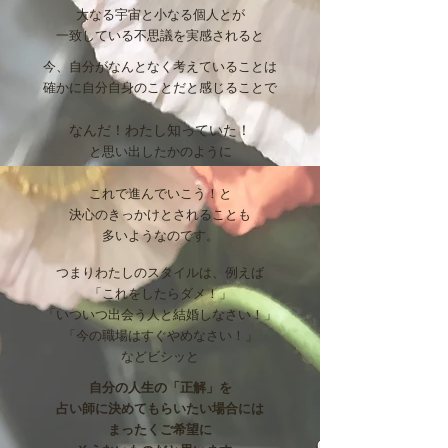
大なる宇宙と小なる個人とが
一致している不思議を実感されると
今、自分がなんとなく考えていることは
確かに自分自身のことだと感じることで
なんだ！わたし知っていた！
と思い出したかのように
これで進んでいこう！と
決心のきっかけとされることも
多いようなのです。
つまりわたしのスタイルは、例えば
「これをしたらダメ！」
「いついつ出会う人と結婚しなさい！」
「今の職場はすぐやめなさい！」
などビシッと
自分の人生の「正解」を
占い師に決めてもらいたい場合には
まったくご希望に