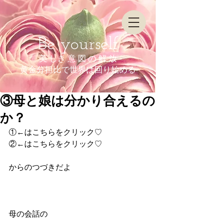
Be yourself
美 しき 意 図 の 解 放
​黄金分担比で世界は回り始める
③母と娘は分かり合えるの
か？
①←はこちらをクリック♡
②←はこちらをクリック♡
からのつづきだよ
母の会話の