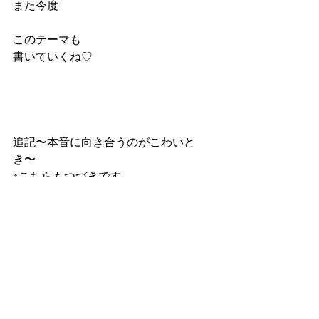
また今度
このテーマも 
書いていくね♡
追記〜本音に向き合うのがこわいと
き〜
↑こちらもつづきです
#母
#悲しかった
#イヤな気持ち
#それ
が愛
#あきらめ
#愚痴
#本音
#性愛セラ
ピスト
#母との関係
自分軸・他人軸