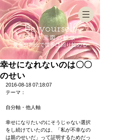
Be yourself
美 しき 意 図 の 解 放
​黄金分担比で世界は回り始める
幸せになれないのは〇〇
のせい
2016-08-18 07:18:07
テーマ：
自分軸・他人軸
幸せになりたいのにそうじゃない選択
をし続けていたのは、「私が不幸なの
は親のせいだ」って証明するためだっ