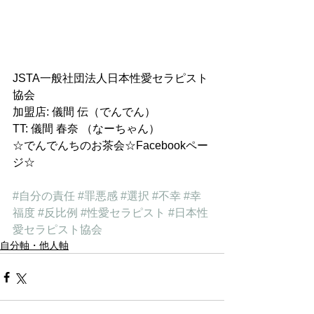
JSTA一般社団法人日本性愛セラピスト
協会
加盟店: 儀間 伝（でんでん）
TT: 儀間 春奈 （なーちゃん）
☆でんでんちのお茶会☆Facebookペー
ジ☆
#自分の責任
#罪悪感
#選択
#不幸
#幸
福度
#反比例
#性愛セラピスト
#日本性
愛セラピスト協会
自分軸・他人軸