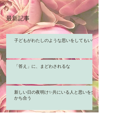
最新記事
子どもがわたしのような思いをしてもいい
「答え」に、まどわされるな
新しい日の夜明け✨共にいる人と思いを分
かち合う
アーカイブ
2017年6月
（97）
97件の記事