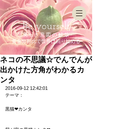
Be yourself
美 しき 意 図 の 解 放
​黄金分担比で世界は回り始める
ネコの不思議☆でんでんが
出かけた方角がわかるカ
ンタ
2016-09-12 12:42:01
テーマ：
黒猫❤︎カンタ