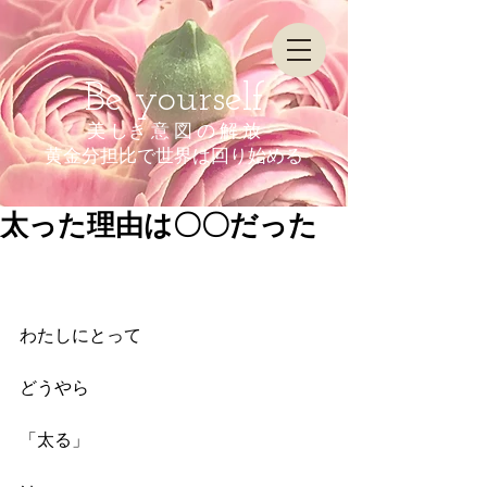
Be yourself
美 しき 意 図 の 解 放
​黄金分担比で世界は回り始める
太った理由は〇〇だった
わたしにとって
どうやら
「太る」