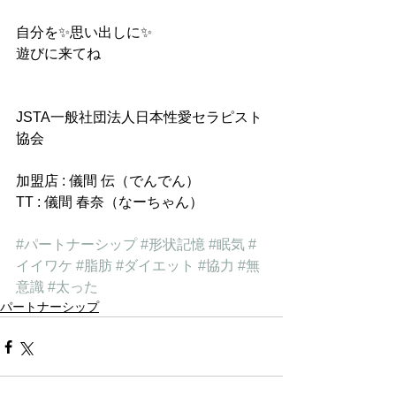
自分を✨思い出しに✨
遊びに来てね
JSTA一般社団法人日本性愛セラピスト
協会
加盟店 : 儀間 伝（でんでん）
TT : 儀間 春奈（なーちゃん）
#パートナーシップ
#形状記憶
#眠気
#
イイワケ
#脂肪
#ダイエット
#協力
#無
意識
#太った
パートナーシップ