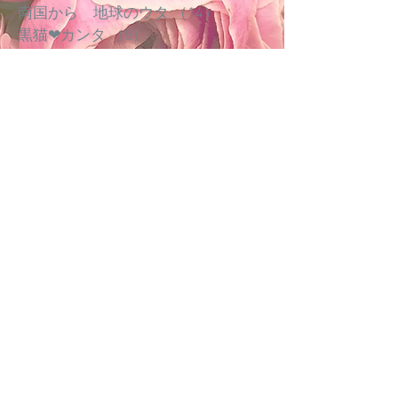
南国から 地球のウタ
（14）
14件の記事
黒猫❤︎カンタ
（5）
5件の記事
日常時々非日常
（16）
16件の記事
ガチョウは外だ！の、あるひとつの例
（4）
Be yourself top page
コンセプト