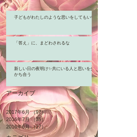
子どもがわたしのような思いをしてもいい
「答え」に、まどわされるな
新しい日の夜明け✨共にいる人と思いを分
かち合う
アーカイブ
2017年6月
（97）
97件の記事
2016年7月
（35）
35件の記事
2016年6月
（27）
27件の記事