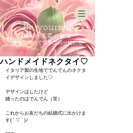
Be yourself
美 しき 意 図 の 解 放
​黄金分担比で世界は回り始める
ハンドメイドネクタイ♡
イタリア製の生地ででんでんのネクタ
イデザインしました♡
デザインはしたけど
縫ったのはでんでん（笑）
これからお友だちの結婚式に出かけま
す( ´ ▽ ` )ﾉ   