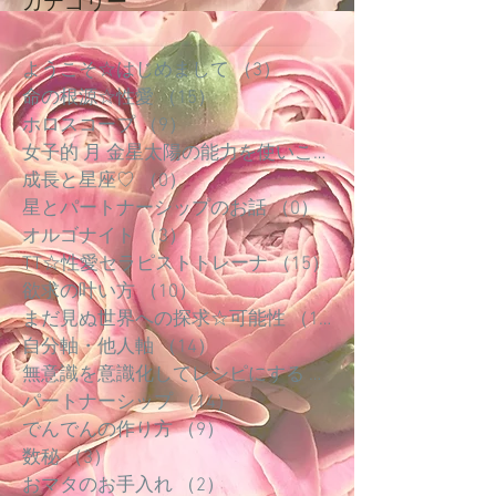
カテゴリー
ようこそ☆はじめまして
（3）
3件の記事
命の根源☆性愛
（15）
15件の記事
ホロスコープ
（9）
9件の記事
女子的 月 金星太陽の能力を使いこなす
成長と星座♡
（0）
0件の記事
星とパートナーシップのお話
（0）
0件の記事
オルゴナイト
（3）
3件の記事
TT☆性愛セラピストトレーナ
（15）
15件の記事
欲求の叶い方
（10）
10件の記事
まだ見ぬ世界への探求☆可能性
（18）
18件の記事
自分軸・他人軸
（14）
14件の記事
無意識を意識化してレシピにする
（5）
パートナーシップ
（14）
14件の記事
でんでんの作り方
（9）
9件の記事
数秘
（3）
3件の記事
おマタのお手入れ
（2）
2件の記事