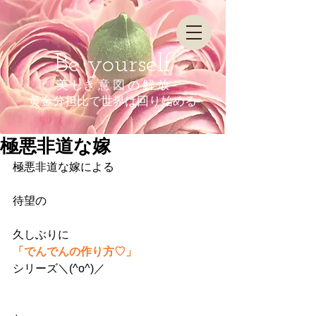
Be yourself
美 しき 意 図 の 解 放
​黄金分担比で世界は回り始める
極悪非道な嫁
極悪非道な嫁による
待望の
久しぶりに 
「でんでんの作り方♡」
シリーズ＼(^o^)／