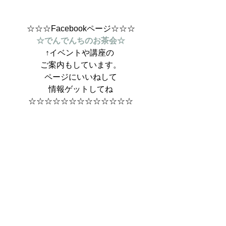
☆☆☆Facebookページ☆☆☆
☆でんでんちのお茶会☆
↑イベントや講座の 
ご案内もしています。
ページにいいねして
情報ゲットしてね
☆☆☆☆☆☆☆☆☆☆☆☆☆
#性愛
#大人気
#基礎講座
#自分の意見
#自分を大切に
#極悪非道
#愛妻家
#性
愛セラピスト
でんでんの作り方