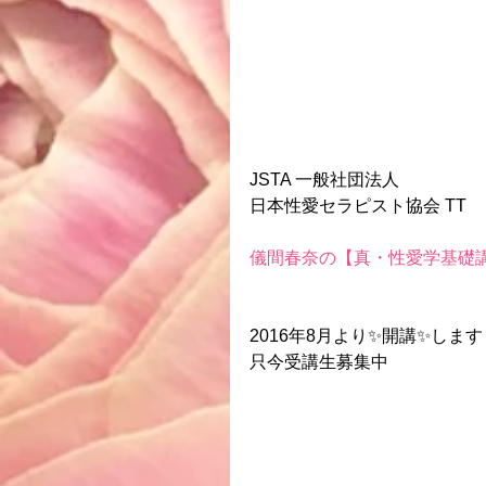
JSTA 一般社団法人
日本性愛セラピスト協会 TT
儀間春奈の【真・性愛学基礎
2016年8月より✨開講✨します
只今受講生募集中