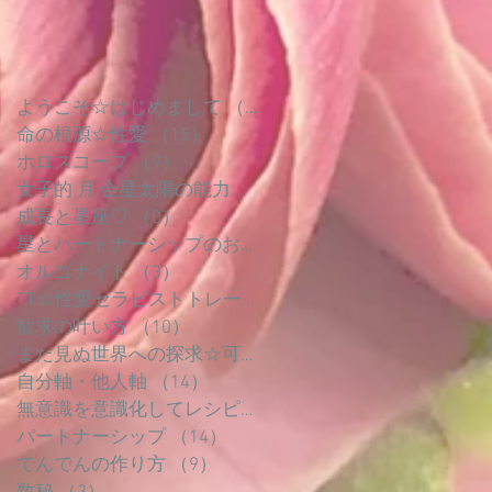
ようこそ☆はじめまして
（3）
3件の記事
命の根源☆性愛
（15）
15件の記事
ホロスコープ
（9）
9件の記事
女子的 月 金星太陽の能力を使いこなす
（0）
0件の記事
成長と星座♡
（0）
0件の記事
星とパートナーシップのお話
（0）
0件の記事
オルゴナイト
（3）
3件の記事
TT☆性愛セラピストトレーナ
（15）
15件の記事
欲求の叶い方
（10）
10件の記事
まだ見ぬ世界への探求☆可能性
（18）
18件の記事
自分軸・他人軸
（14）
14件の記事
無意識を意識化してレシピにする
（5）
5件の記事
パートナーシップ
（14）
14件の記事
でんでんの作り方
（9）
9件の記事