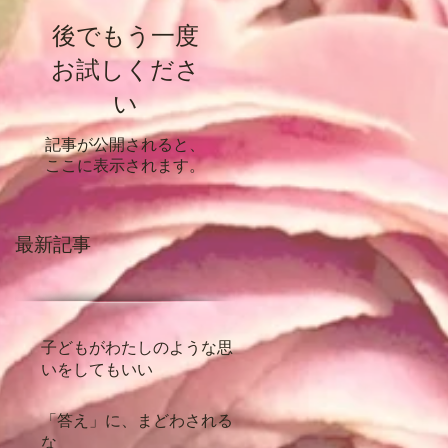
後でもう一度
お試しくださ
い
記事が公開されると、
ここに表示されます。
最新記事
子どもがわたしのような思
いをしてもいい
「答え」に、まどわされる
な