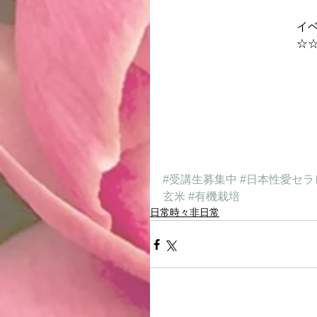
イ
☆
#受講生募集中
#日本性愛セラ
玄米
#有機栽培
日常時々非日常