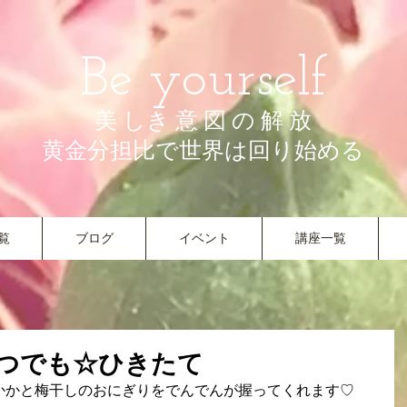
Be yourself
美 しき 意 図 の 解 放
​黄金分担比で世界は回り始める
覧
ブログ
イベント
講座一覧
つでも☆ひきたて
かかと梅干しのおにぎりをでんでんが握ってくれます♡