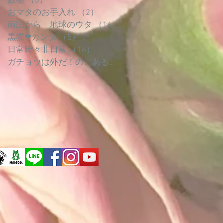
数秘
（3）
3件の記事
おマタのお手入れ
（2）
2件の記事
南国から 地球のウタ
（14）
14件の記事
黒猫❤︎カンタ
（5）
5件の記事
日常時々非日常
（16）
16件の記事
ガチョウは外だ！の、あるひとつの例
（4）
4件の記事