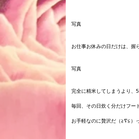
写真
お仕事お休みの日だけは、握らず
写真
完全に精米してしまうより、
毎回、その日炊く分だけフー
お手軽なのに贅沢だ（≧∇≦）っ