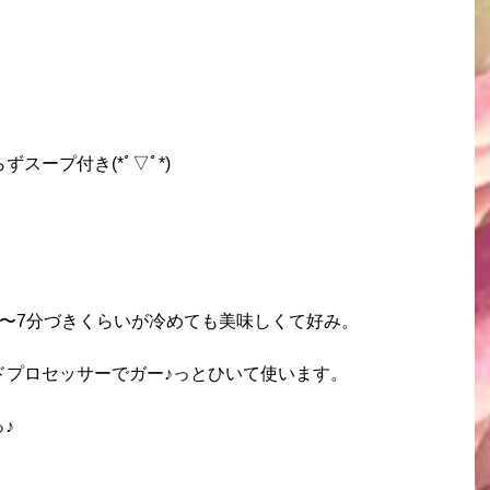
スープ付き(*ﾟ▽ﾟ*)
5〜7分づきくらいが冷めても美味しくて好み。
ドプロセッサーでガー♪っとひいて使います。
♪