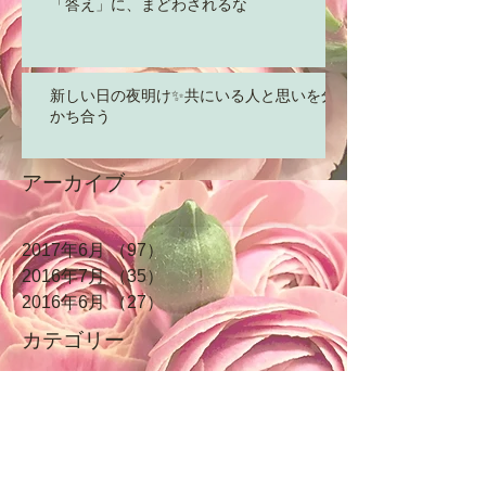
「答え」に、まどわされるな
新しい日の夜明け✨共にいる人と思いを分
かち合う
アーカイブ
2017年6月
（97）
97件の記事
2016年7月
（35）
35件の記事
2016年6月
（27）
27件の記事
カテゴリー
ようこそ☆はじめまして
（3）
3件の記事
命の根源☆性愛
（15）
15件の記事
ホロスコープ
（9）
9件の記事