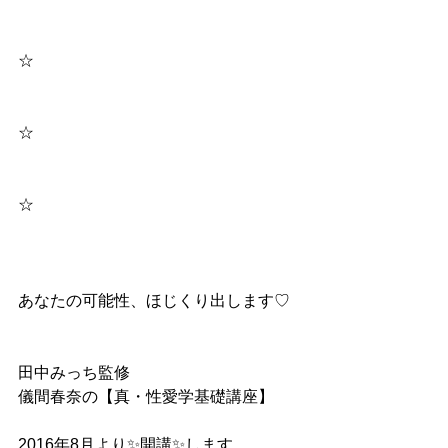
☆
☆
☆
あなたの可能性、ほじくり出します♡
田中みっち監修
儀間春奈の【真・性愛学基礎講座】
2016年8月より✨開講✨します