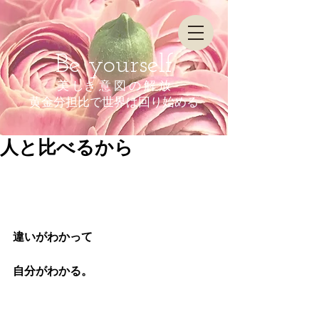
Be yourself
美 しき 意 図 の 解 放
​黄金分担比で世界は回り始める
人と比べるから
違いがわかって
自分がわかる。