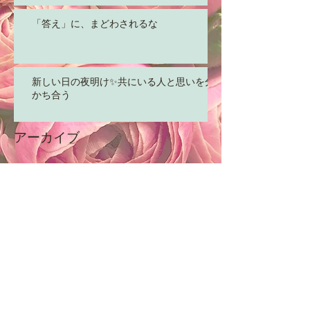
「答え」に、まどわされるな
新しい日の夜明け✨共にいる人と思いを分
かち合う
アーカイブ
2017年6月
（97）
97件の記事
2016年7月
（35）
35件の記事
2016年6月
（27）
27件の記事
カテゴリー
ようこそ☆はじめまして
（3）
3件の記事
命の根源☆性愛
（15）
15件の記事