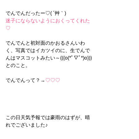
でんでんだったー♡( ´艸｀)
迷子にならないようにおくってくれた
♡
でんでんと初対面のかおるさんいわ
く、写真ではイカツイのに、生でんで
んはマスコットみたい～(((o(*ﾟ▽ﾟ*)o)))
とのこと。
でんでんって？→
♡♡♡
この日天気予報では豪雨のはずが、晴
れでございました♪