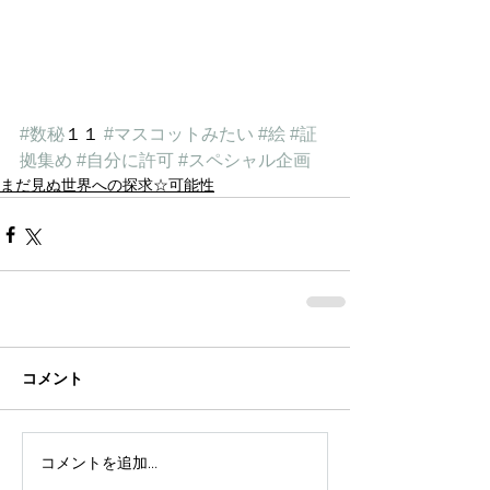
#数秘
１１ 
#マスコットみたい
#絵
#証
拠集め
#自分に許可
#スペシャル企画
まだ見ぬ世界への探求☆可能性
コメント
コメントを追加…