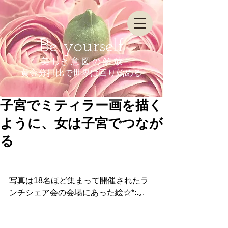
Be yourself
美 しき 意 図 の 解 放
​黄金分担比で世界は回り始める
子宮でミティラー画を描く
ように、女は子宮でつなが
る
写真は18名ほど集まって開催されたラ
ンチシェア会の会場にあった絵☆*:.｡. 