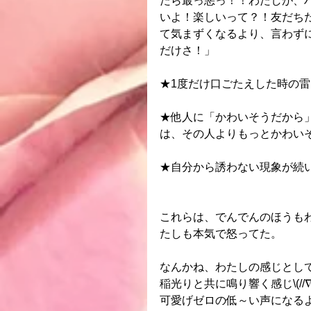
たら最っ悪っ！！わたしが、
いよ！楽しいって？！友だち
て気まずくなるより、言わず
だけさ！」
★1度だけ口ごたえした時の
★他人に「かわいそうだから
は、その人よりもっとかわい
★自分から誘わない現象が続
これらは、でんでんのほうも
たしも本気で怒ってた。
なんかね、わたしの感じとし
稲光りと共に鳴り響く感じ\(//∇//
可愛げゼロの低～い声になるよ\(//