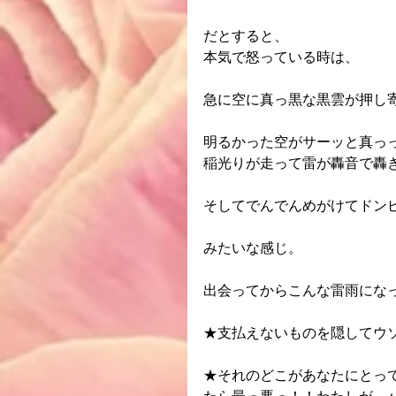
だとすると、
本気で怒っている時は、
急に空に真っ黒な黒雲が押し
明るかった空がサーッと真っ
稲光りが走って雷が轟音で轟
そしてでんでんめがけてドン
みたいな感じ。
出会ってからこんな雷雨にな
★支払えないものを隠してウ
★それのどこがあなたにとっ