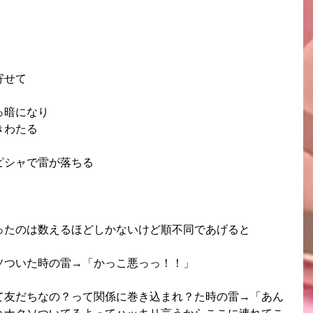
寄せて
っ暗になり
きわたる
ピシャで雷が落ちる
ったのは数えるほどしかないけど順不同であげると
ソついた時の雷→「かっこ悪っっ！！」
て友だちなの？って関係に巻き込まれ？た時の雷→「あん