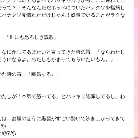
ハナクソついてるよってハッキリ言うからここに連れてこ
だって？！そんなんただホッペについたハナクソを指摘し
にハナクソ見慣れただけじゃん！奴隷でいることがラクな
雷→「世にも恐ろしき説教」
」なにかしてあげたいと言ってきた時の雷→「ならわたし
そうになるよ。わたしもかまってもらいたいもん。」
いた時の雷→「離婚する。」
わたしが「本気で怒ってる」とハッキリ認識してるし、わ
ては、お腹のほうに黒雲がすごい勢いで沸き上がってきて
)\
∇//)\