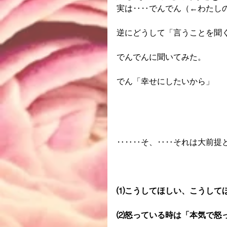
実は‥‥でんでん（←わたし
逆にどうして「言うことを聞
でんでんに聞いてみた。
でん「幸せにしたいから」
‥‥‥そ、‥‥それは大前提
⑴こうしてほしい、こうして
⑵怒っている時は「本気で怒