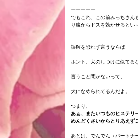
ーーーーー
でもこれ、この前みっちさん
り腹からドスを効かせるとい
ーーーーー
誤解を恐れず言うならば
ホント、犬のしつけに似てる
言うこと聞かないって、
犬になめられてるんだよ。
つまり、
あぁ、またいつものヒステリ
めんどくさいからとりあえず
あとは、でんでん（パートナ