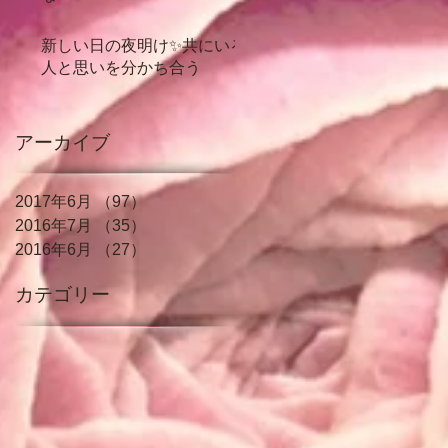
新しい日の夜明け✨共にいる
人と思いを分かち合う
アーカイブ
2017年6月
（97）
97件の記事
2016年7月
（35）
35件の記事
2016年6月
（27）
27件の記事
カテゴリー