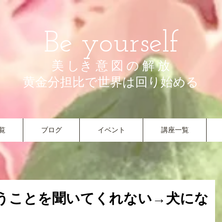
Be yourself
美 しき 意 図 の 解 放
​黄金分担比で世界は回り始める
覧
ブログ
イベント
講座一覧
うことを聞いてくれない→犬にな