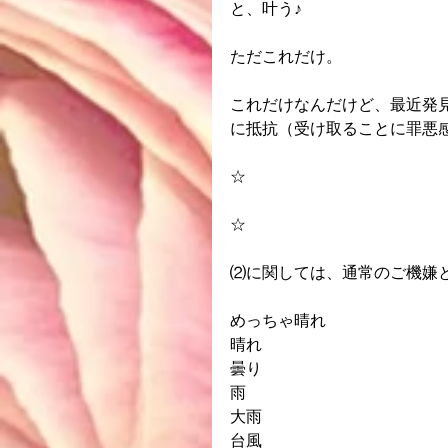
と、叶う♪
ただこれだけ。
これだけなんだけど、最近発
に抵抗（受け取ることに罪悪
☆
☆
⑵に関しては、通常のご機嫌
めっちゃ晴れ
晴れ
曇り
雨
大雨
台風