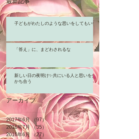
最新記事
子どもがわたしのような思いをしてもいい
「答え」に、まどわされるな
新しい日の夜明け✨共にいる人と思いを分
かち合う
アーカイブ
2017年6月
（97）
97件の記事
2016年7月
（35）
35件の記事
2016年6月
（27）
27件の記事