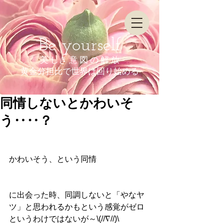
Be yourself
美 しき 意 図 の 解 放
​黄金分担比で世界は回り始める
同情しないとかわいそ
う‥‥？
かわいそう、という同情
に出会った時、同調しないと「やなヤ
ツ」と思われるかもという感覚がゼロ
というわけではないが～\(//∇//)\