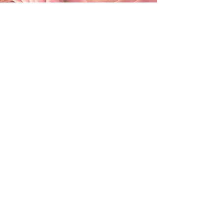
カテゴリー
ようこそ☆はじめまして
（3）
3件の記事
命の根源☆性愛
（15）
15件の記事
ホロスコープ
（9）
9件の記事
女子的 月 金星太陽の能力を使いこなす
成長と星座♡
（0）
0件の記事
星とパートナーシップのお話
（0）
0件の記事
オルゴナイト
（3）
3件の記事
TT☆性愛セラピストトレーナ
（15）
15件の記事
欲求の叶い方
（10）
10件の記事
まだ見ぬ世界への探求☆可能性
（18）
18件の記事
自分軸・他人軸
（14）
14件の記事
無意識を意識化してレシピにする
（5）
パートナーシップ
（14）
14件の記事
でんでんの作り方
（9）
9件の記事
数秘
（3）
3件の記事