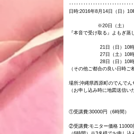
‥‥‥‥‥‥‥‥‥‥‥‥‥
日時:2016年8月14日（日）1
                        ※20日（土）
『本音で受け取る』よもぎ蒸
                          21
                          27
                          28
（その他ご都合の良い日時ご
場所:沖縄県西原町のでんでん
（お申し込み時に地図送信い
①受講費:30000円（6時間）
②受講費:モニター価格 11000
（6時間）※3名様でお申し込