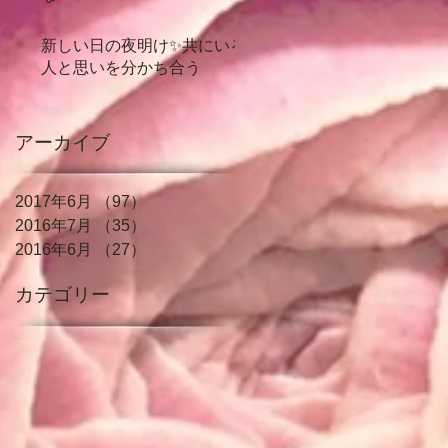
新しい日の夜明け✨共にいる
人と思いを分かち合う
アーカイブ
2017年6月
（97）
97件の記事
2016年7月
（35）
35件の記事
2016年6月
（27）
27件の記事
カテゴリー