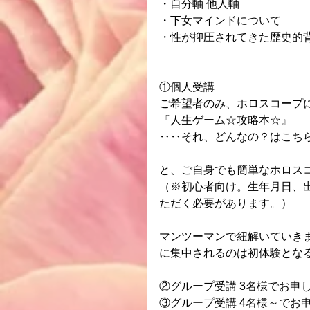
・自分軸 他人軸
・下女マインドについて
・性が抑圧されてきた歴史的
①個人受講
ご希望者のみ、ホロスコープ
『人生ゲーム☆攻略本☆』
‥‥それ、どんなの？はこちら
と、ご自身でも簡単なホロス
（※初心者向け。生年月日、
ただく必要があります。）
マンツーマンで紐解いていき
に集中されるのは初体験とな
②グループ受講 3名様でお申
③グループ受講 4名様～でお