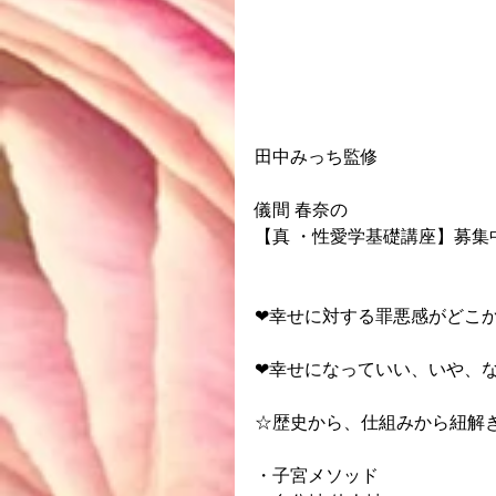
田中みっち監修
儀間 春奈の
【真 ・性愛学基礎講座】募集
❤︎幸せに対する罪悪感がどこ
❤︎幸せになっていい、いや、
☆歴史から、仕組みから紐解
・子宮メソッド