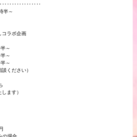
‥‥‥‥‥‥‥‥‥
0時半～
しコラボ企画
日（日）10時半～
日（土）10時半～
日（日）10時半～
相談ください）
ち
たします）
円 
みの場合