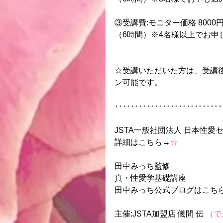
③受講費:モニター価格 8000円 
（6時間）※4名様以上でお申
☆受講いただいた方は、受講後
ン可能です。
‥‥‥‥‥‥‥‥‥‥‥‥‥
JSTA一般社団法人 日本性愛
詳細はこちら→
☆
田中みっち監修
真・性愛学基礎講座
田中みっち公式ブログはこち
主催:JSTA加盟店 儀間 伝 
（で