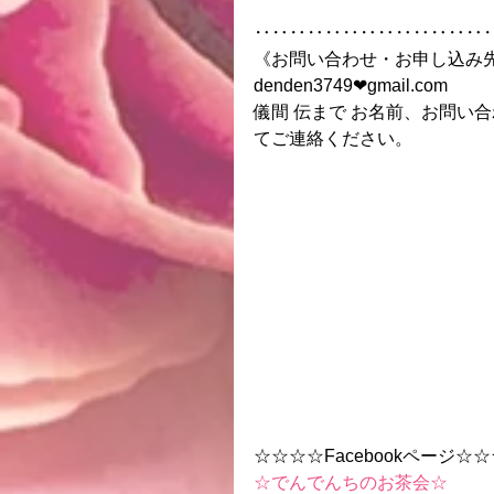
‥‥‥‥‥‥‥‥‥‥‥‥‥
《お問い合わせ・お申し込み
denden3749❤︎gmail.com
儀間 伝まで お名前、お問い
てご連絡ください。 
☆☆☆☆Facebookページ☆
☆でんでんちのお茶会☆