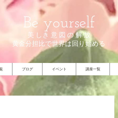
Be yourself
美 しき 意 図 の 解 放
​黄金分担比で世界は回り始める
覧
ブログ
イベント
講座一覧