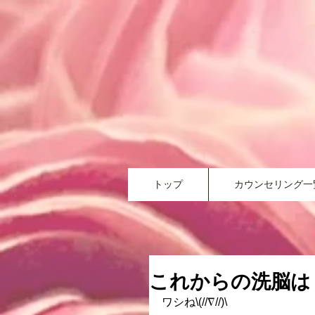
トップ
カウンセリング一
これからの洗脳は
ワシね\(//∇//)\