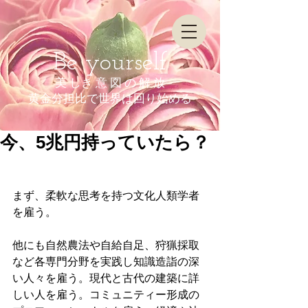
Be yourself
美 しき 意 図 の 解 放
​黄金分担比で世界は回り始める
今、5兆円持っていたら？
まず、柔軟な思考を持つ文化人類学者
を雇う。
他にも自然農法や自給自足、狩猟採取
など各専門分野を実践し知識造詣の深
い人々を雇う。現代と古代の建築に詳
しい人を雇う。コミュニティー形成の