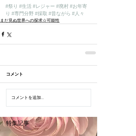
#祭り
#生活
#レジャー
#廃村
#お年寄
り
#専門分野
#採取
#昔ながら
#人々
まだ見ぬ世界への探求☆可能性
コメント
コメントを追加…
特集記事