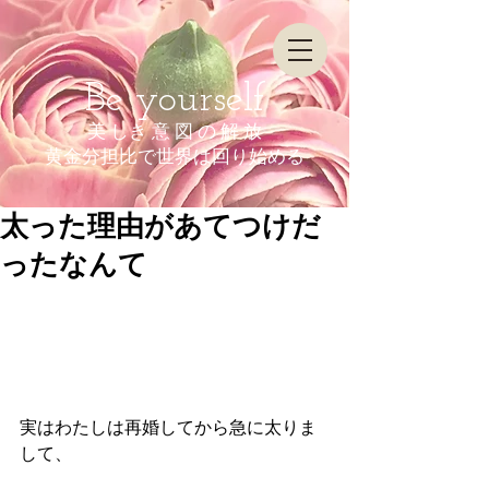
Be yourself
美 しき 意 図 の 解 放
​黄金分担比で世界は回り始める
太った理由があてつけだ
ったなんて
実はわたしは再婚してから急に太りま
して、